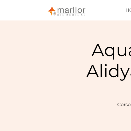
H
Aqua
Alidy
Corso 