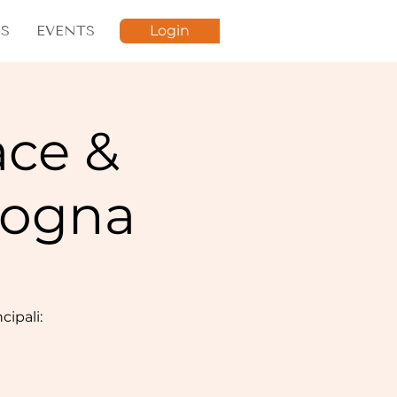
S
EVENTS
Login
ace &
ologna
cipali: