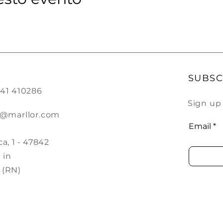
SUBSC
0541 410286
Sign up
o@marllor.com
Email
a, 1 - 47842
 in
 (RN)